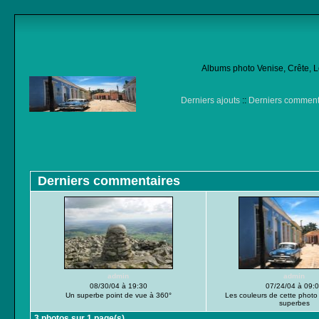
Albums photo Venise, Crête, Lo
Derniers ajouts
::
Derniers comment
Derniers commentaires
admin
admin
08/30/04 à 19:30
07/24/04 à 09:
Un superbe point de vue à 360°
Les couleurs de cette photo
superbes
3 photos sur 1 page(s)